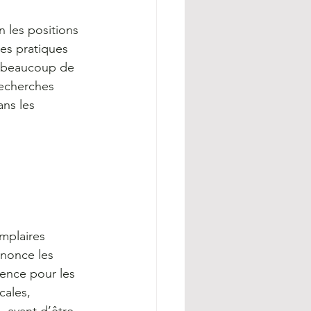
 les positions 
es pratiques 
t beaucoup de 
recherches 
ns les 
mplaires 
énonce les 
ence pour les 
ales, 