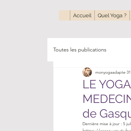
Accueil
Quel Yoga ?
Toutes les publications
monyogaadapte
31
LE YOGA
MEDECINE
de Gasq
Dernière mise à jour :
5 jui
https://www.youtub