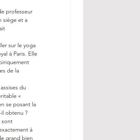
 de professeur 
 siège et a 
it 
er sur le yoga 
l à Paris. Elle 
piriquement 
s de la 
assises du 
itable « 
n se posant la 
-il obtenu ? 
 sont 
exactement à 
de grand bien 