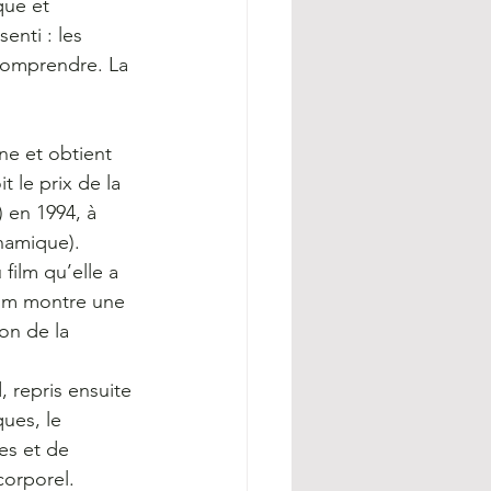
que et 
enti : les 
 comprendre. La 
ne et obtient 
 le prix de la 
 en 1994, à 
ynamique).
 film qu’elle a 
film montre une 
on de la 
, repris ensuite 
ues, le 
es et de 
corporel.