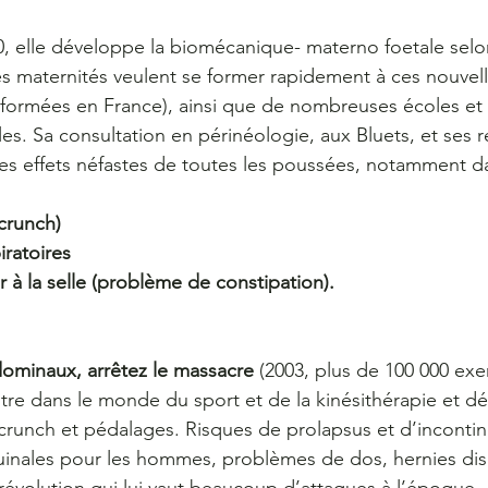
, elle développe la biomécanique- materno foetale selon
 maternités veulent se former rapidement à ces nouvell
 formées en France), ainsi que de nombreuses écoles e
es. Sa consultation en périnéologie, aux Bluets, et ses 
les effets néfastes de toutes les poussées, notamment da
crunch)
iratoires
 à la selle (problème de constipation).
dominaux, arrêtez le massacre
 (2003, plus de 100 000 exe
aitre dans le monde du sport et de la kinésithérapie et d
 crunch et pédalages. Risques de prolapsus et d’incontin
inales pour les hommes, problèmes de dos, hernies disc