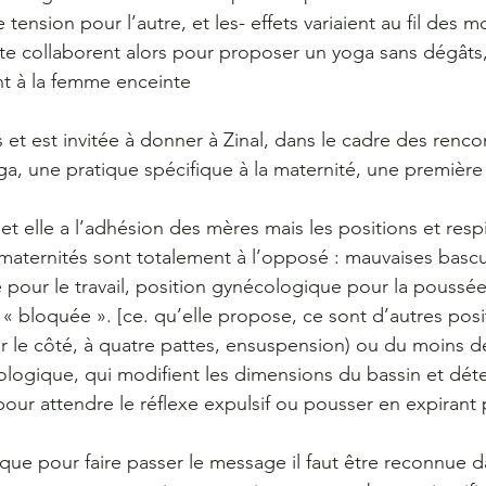
tension pour l’autre, et les- effets variaient au fil des mo
e collaborent alors pour proposer un yoga sans dégâts, 
nt à la femme enceinte
s et est invitée à donner à Zinal, dans le cadre des renco
ga, une pratique spécifique à la maternité, une première
et elle a l’adhésion des mères mais les positions et respi
maternités sont totalement à l’opposé : mauvaises bascu
 pour le travail, position gynécologique pour la poussée,
« bloquée ». [ce. qu’elle propose, ce sont d’autres posi
 le côté, à quatre pattes, ensuspension) ou du moins d
ologique, qui modifient les dimensions du bassin et dét
 pour attendre le réflexe expulsif ou pousser en expirant p
que pour faire passer le message il faut être reconnue 