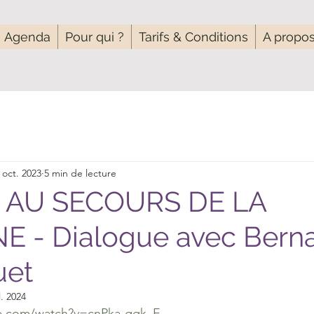
Agenda
Pour qui ?
Tarifs & Conditions
A propo
 oct. 2023
5 min de lecture
 AU SECOURS DE LA
 - Dialogue avec Bern
uet
l. 2024
e.com/watch?v=cnPka-gqk_E