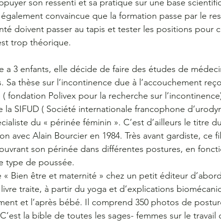
puyer son ressenti et sa pratique sur une base scientifi
 également convaincue que la formation passe par le ress
nté doivent passer au tapis et tester les positions pour
st trop théorique.
le a 3 enfants, elle décide de faire des études de médeci
. Sa thèse sur l’incontinence due à l’accouchement reçoit
( fondation Polivex pour la recherche sur l’incontinence)
de la SIFUD ( Société internationale francophone d’urod
cialiste du « périnée féminin ». C’est d’ailleurs le titre du
ion avec Alain Bourcier en 1984. Très avant gardiste, ce 
vrant son périnée dans différentes postures, en foncti
 le type de poussée.
e « Bien être et maternité » chez un petit éditeur d’abord
livre traite, à partir du yoga et d’explications biomécaniq
ment et l’après bébé. Il comprend 350 photos de postur
est la bible de toutes les sages- femmes sur le travail 