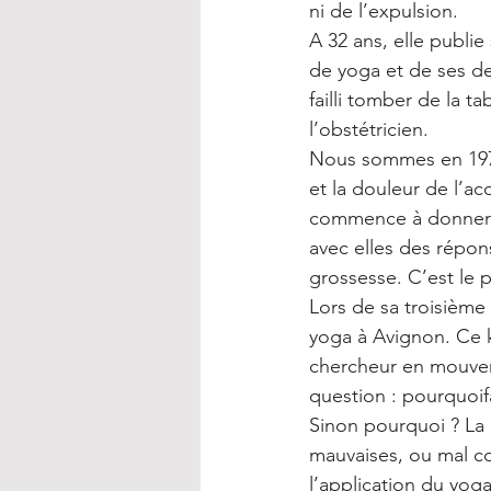
ni de l’expulsion.
A 32 ans, elle publie
de yoga et de ses d
failli tomber de la 
l’obstétricien.
Nous sommes en 1978 
et la douleur de l’a
commence à donner d
avec elles des répo
grossesse. C’est le 
Lors de sa troisième
yoga à Avignon. Ce k
chercheur en mouveme
question : pourquoifa
Sinon pourquoi ? La 
mauvaises, ou mal c
l’application du yog