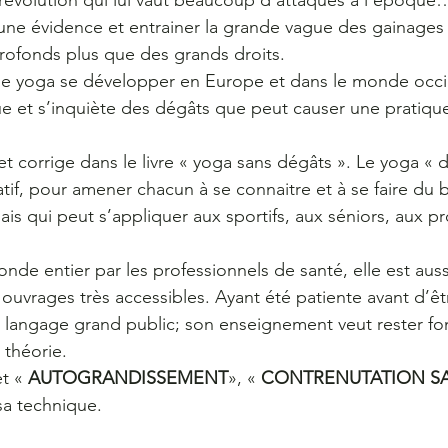
e révolution qui lui vaut beaucoup d’attaques à l’époque…
ne évidence et entrainer la grande vague des gainages 
profonds plus que des grands droits.
ui le yoga se développer en Europe et dans le monde oc
 et s’inquiète des dégâts que peut causer une pratiqu
t corrige dans le livre « yoga sans dégâts ». Le yoga « 
atif, pour amener chacun à se connaitre et à se faire du b
is qui peut s’appliquer aux sportifs, aux séniors, aux 
de entier par les professionnels de santé, elle est aus
 ouvrages très accessibles. Ayant été patiente avant d’ê
un langage grand public; son enseignement veut rester fo
 théorie.
et « 
AUTOGRANDISSEMENT
», « 
CONTRENUTATION SA
sa technique.