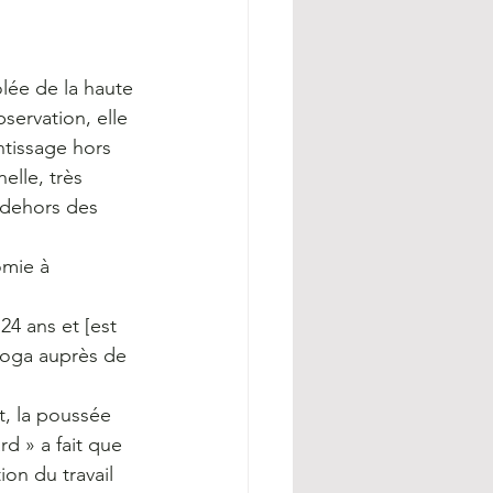
lée de la haute 
servation, elle 
tissage hors 
lle, très 
n dehors des 
omie à 
24 ans et [est 
yoga auprès de 
t, la poussée 
rd » a fait que 
on du travail 