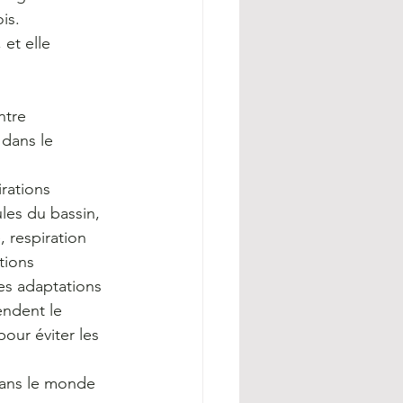
is.
et elle 
ntre 
 dans le 
rations 
les du bassin, 
 respiration 
tions 
es adaptations 
endent le 
our éviter les 
dans le monde 