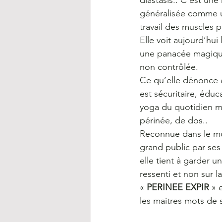
diastasis.. C’est un
généralisée comme u
travail des muscles 
Elle voit aujourd’h
une panacée magique
non contrôlée.
Ce qu’elle dénonce e
est sécuritaire, éduc
yoga du quotidien ma
périnée, de dos..
Reconnue dans le mon
grand public par ses
elle tient à garder 
ressenti et non sur la
« 
PERINEE EXPIR
 » 
les maitres mots de 