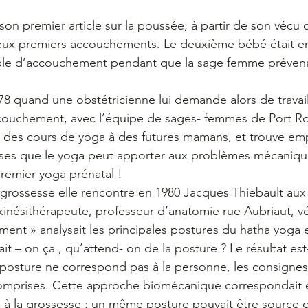
 son premier article sur la poussée, à partir de son vécu
eux premiers accouchements. Le deuxième bébé était en
table d’accouchement pendant que la sage femme prévena
quand une obstétricienne lui demande alors de travaill
ccouchement, avec l’équipe de sages- femmes de Port Roya
es cours de yoga à des futures mamans, et trouve em
nses que le yoga peut apporter aux problèmes mécanique
premier yoga prénatal !
 grossesse elle rencontre en 1980 Jacques Thiebault aux 
inésithérapeute, professeur d’anatomie rue Aubriaut, vér
nt » analysait les principales postures du hatha yoga e
it – on ça , qu’attend- on de la posture ? Le résultat est
posture ne correspond pas à la personne, les consignes
omprises. Cette approche biomécanique correspondait 
a à la grossesse : un même posture pouvait être source 