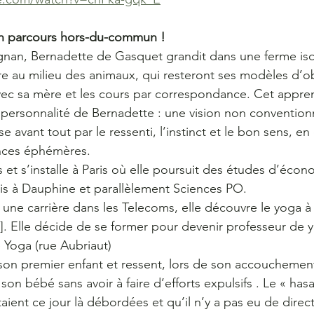
un parcours hors-du-commun !
gnan, Bernadette de Gasquet grandit dans une ferme iso
re au milieu des animaux, qui resteront ses modèles d’ob
vec sa mère et les cours par correspondance. Cet appren
personnalité de Bernadette : une vision non conventionne
e avant tout par le ressenti, l’instinct et le bon sens, e
nces éphémères.
s et s’installe à Paris où elle poursuit des études d’écon
puis à Dauphine et parallèlement Sciences PO.
une carrière dans les Telecoms, elle découvre le yoga à 
e]. Elle décide de se former pour devenir professeur de 
e Yoga (rue Aubriaut)
 son premier enfant et ressent, lors de son accouchemen
e son bébé sans avoir à faire d’efforts expulsifs . Le « hasa
ient ce jour là débordées et qu’il n’y a pas eu de directi