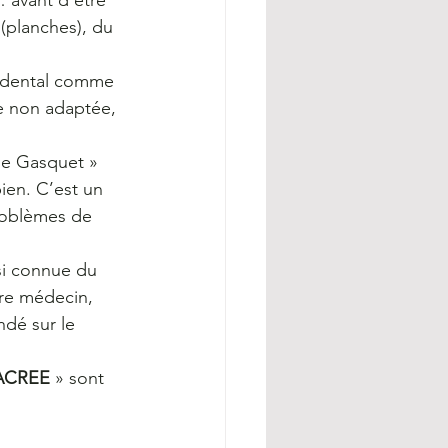
 avant d’être 
(planches), du 
cidental comme 
e non adaptée, 
de Gasquet » 
ien. C’est un 
problèmes de 
si connue du 
tre médecin, 
ndé sur le 
CREE 
» sont 