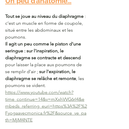
Un peu d’anatomie…
Tout se joue au niveau du diaphragme
 : 
c’est un muscle en forme de coupole, 
situé entre les abdominaux et les 
poumons.
Il agit un peu comme le piston d’une 
seringue :
sur l’inspiration, le 
diaphragme se contracte et descend
pour laisser la place aux poumons de 
se remplir d’air ; 
sur l’expiration, le 
diaphragme se relâche et remonte
, les 
poumons se vident.
https://www.youtube.com/watch?
time_continue=14&v=mXxhVVG6rI4&e
mbeds_referring_euri=https%3A%2F%2
Fyogaavecmonica.fr%2F&source_ve_pa
th=MjM4NTE