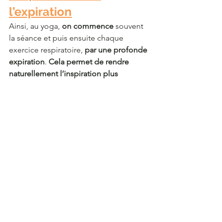
l’expiration
Ainsi, au yoga, 
on commence
 souvent 
la séance et puis ensuite chaque 
exercice respiratoire, 
par une profonde 
expiration
. 
Cela permet de rendre 
naturellement l’inspiration plus 
profonde 
et donc cela évite de forcer, 
et ainsi de stresser et contracter le 
corps.
La respiration au yoga : 
la respiration ujjayi
La respiration ujjayi est la respiration la 
plus pratiquée au yoga : normalement, 
on la pratique tout le long de la 
séance. 
Littéralement, elle signifie 
« respiration de la victoire »
. Ce nom 