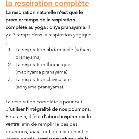
la respiration complète
La respiration naturelle n’est que le 
premier temps de la respiration 
complète au yoga : dirya pranayama
. Il 
y a 3 temps dans la respiration yogique 
:
La respiration abdominale (adham 
pranayama)
La respiration thoracique 
(madhyama pranayama)
La respiration claviculaire 
(adhyama pranayama)
La respiration complète a pour but 
d’
utiliser l’intégralité de nos poumons
. 
Pour cela, il faut 
d’abord inspirer par le 
ventre
, afin de remplir le bas des 
poumons, 
puis
, tout en maintenant le 
ventre gonflé, 
respirer au niveau de la 